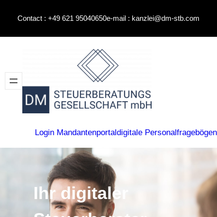
Contact : +49 621 95040650
e-mail : kanzlei@dm-stb.com
Login Mandantenportal
digitale Personalfragebögen
Ihr digitaler